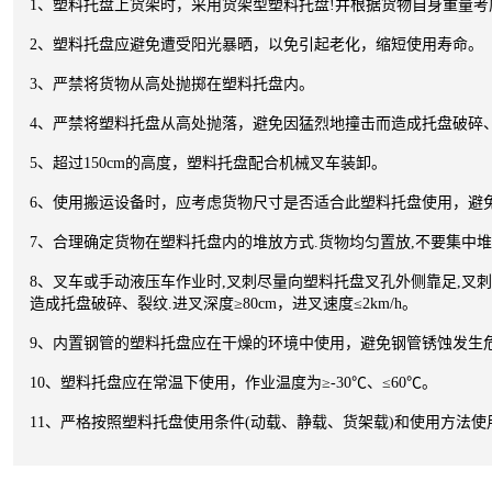
1、塑料托盘上货架时，采用货架型塑料托盘!并根据货物自身重量
2、塑料托盘应避免遭受阳光暴晒，以免引起老化，缩短使用寿命。
3、严禁将货物从高处抛掷在塑料托盘内。
4、严禁将塑料托盘从高处抛落，避免因猛烈地撞击而造成托盘破碎
5、超过150cm的高度，塑料托盘配合机械叉车装卸。
6、使用搬运设备时，应考虑货物尺寸是否适合此塑料托盘使用，避
7、合理确定货物在塑料托盘内的堆放方式.货物均匀置放,不要集中
8、叉车或手动液压车作业时,叉刺尽量向塑料托盘叉孔外侧靠足,叉
造成托盘破碎、裂纹.进叉深度≥80cm，进叉速度≤2km/h。
9、内置钢管的塑料托盘应在干燥的环境中使用，避免钢管锈蚀发生
10、塑料托盘应在常温下使用，作业温度为≥-30℃、≤60℃。
11、严格按照塑料托盘使用条件(动载、静载、货架载)和使用方法